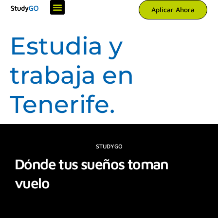
Ir
Aplicar Ahora
al
contenido
Estudia y
trabaja en
Tenerife.
STUDYGO
Dónde tus sueños toman
vuelo