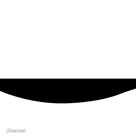
Ir
al
contenido
¡Gracias!