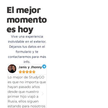
El mejor
momento
es hoy
Vive una experiencia
inolvidable en el exterior.
Déjanos tus datos en el
formulario y te
contactaremos para más
info.
Janis y Jhonny
Diego E
Jhonat
Cortes










Lo mejor de StudyGO
La experiencia de viaje



es que no importa que
con StudyGO es una
Yo viajé prim
hayan pasado años
de las mejores,
luego viajó 
desde que nuestro
aprovechamos el las
hermanita y 
primer hijo viajó a
ciudades que hicimos
experiencia 
Rusia, ellos siguen
escala y siempre
sigue siendo
estando para nosotros
estuvieron conmigo,
magnifica, vi