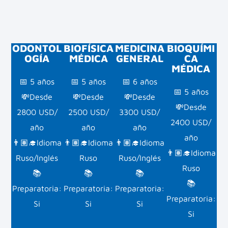
ODONTOL
BIOFÍSICA
MEDICINA
BIOQUÍMI
OGÍA
MÉDICA
GENERAL
CA
MÉDICA
📅 5 años
📅 5 años
📅 6 años
📅 5 años
💸Desde
💸Desde
💸Desde
💸Desde
2800 USD/
2500 USD/
3300 USD/
2400 USD/
año
año
año
año
👨🏽‍🎓Idioma
👨🏽‍🎓Idioma
👨🏽‍🎓Idioma
👨🏽‍🎓Idioma
Ruso/Inglés
Ruso
Ruso/Inglés
Ruso
📚
📚
📚
📚
Preparatoria:
Preparatoria:
Preparatoria:
Preparatoria:
Si
Si
Si
Si