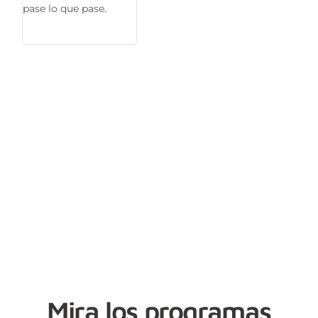
pase lo que pase.
desde Bogotá hasta
StudyGO es
mi ciudad final, fue
viajar en fami
increíble todo.
Mira los programas